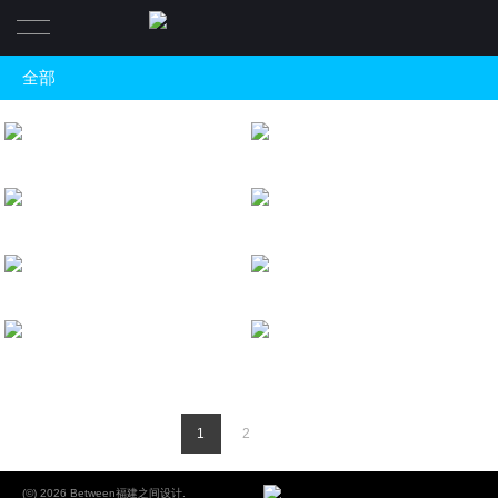
全部
首页
全部
ABOUT US|我们
序幕
之间设计 | 建发泱著
福建 城发福郡
住宅空间
PRODUCTION|最新作品
清雲
别墅空间
福建 紫金山牡丹园
莆田-融创大观
VIDEO实景视频
创意商业
安谧
福建 建发玺院
福建 建发首院复式
TEAM|团队
灰白之间
福建 城发福郡
建发 首院别墅
专长领域
NEWS|动态
1
2
CONTACT US|联系
(©) 2026 Between福建之间设计.