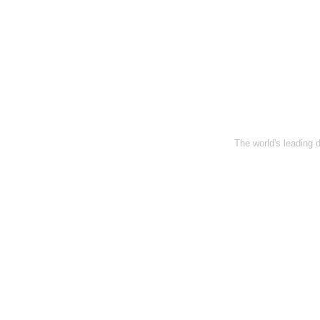
The world's leading