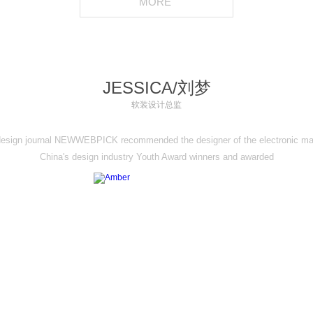
MORE
JESSICA/刘梦
软装设计总监
 design journal NEWWEBPICK recommended the designer of the electronic mag
China's design industry Youth Award winners and awarded