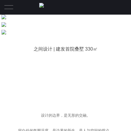
首页
ABOUT US|我们
之间设计 | 建发首院叠墅 330㎡
PRODUCTION|最新作品
VIDEO实景视频
TEAM|团队
专长领域
NEWS|动态
设计的边界，是无形的交融。
CONTACT US|联系
留白处的氛围温度，是边界的新生，是人与空间的熔点。